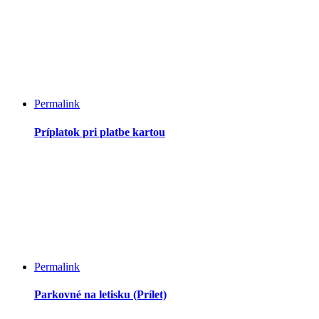
Permalink
Príplatok pri platbe kartou
Permalink
Parkovné na letisku (Prílet)