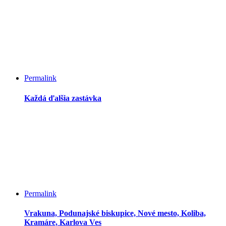
Permalink
Každá ďalšia zastávka
Permalink
Vrakuna, Podunajské biskupice, Nové mesto, Koliba,
Kramáre, Karlova Ves