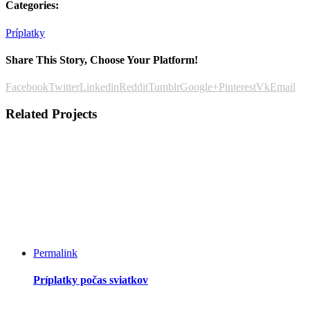
Categories:
Príplatky
Share This Story, Choose Your Platform!
Facebook
Twitter
Linkedin
Reddit
Tumblr
Google+
Pinterest
Vk
Email
Related Projects
Permalink
Príplatky počas sviatkov