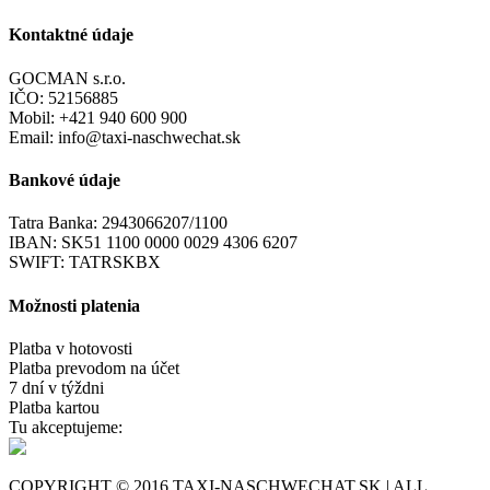
Kontaktné údaje
GOCMAN s.r.o.
IČO: 52156885
Mobil: +421 940 600 900
Email: info@taxi-naschwechat.sk
Bankové údaje
Tatra Banka: 2943066207/1100
IBAN: SK51 1100 0000 0029 4306 6207
SWIFT: TATRSKBX
Možnosti platenia
Platba v hotovosti
Platba prevodom na účet
7 dní v týždni
Platba kartou
Tu akceptujeme:
COPYRIGHT © 2016 TAXI-NASCHWECHAT.SK | ALL