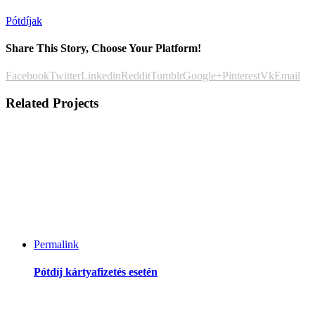
Pótdíjak
Share This Story, Choose Your Platform!
Facebook
Twitter
Linkedin
Reddit
Tumblr
Google+
Pinterest
Vk
Email
Related Projects
Permalink
Pótdíj kártyafizetés esetén