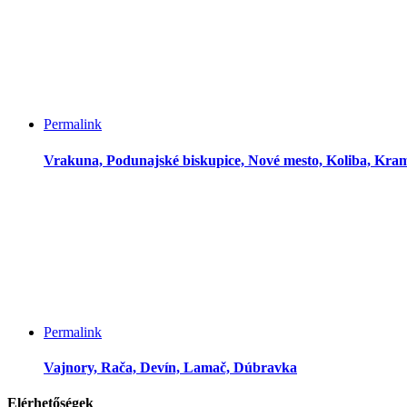
Permalink
Vrakuna, Podunajské biskupice, Nové mesto, Koliba, Kra
Permalink
Vajnory, Rača, Devín, Lamač, Dúbravka
Elérhetőségek