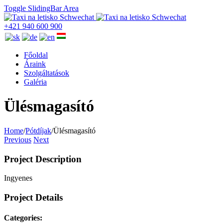
Toggle SlidingBar Area
+421 940 600 900
Főoldal
Áraink
Szolgáltatások
Galéria
Ülésmagasító
Home
/
Pótdíjak
/
Ülésmagasító
Previous
Next
Project Description
Ingyenes
Project Details
Categories: