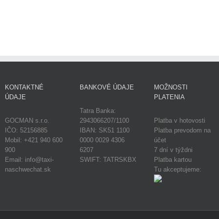
KONTAKTNÉ
BANKOVÉ ÚDAJE
MOŽNOSTI
ÚDAJE
PLATENIA
Tatra Banka:
GOCMAN s.r.o.
2943066207/1100
Platba v hotovosti
IČO: 52156885
IBAN: SK51 1100
Platba prevodom na
Mobil: +421 940 600
0000 0029 4306
účet
900
6207
7 dní v týždni
Email: info@taxi-
SWIFT: TATRSKBX
Platba kartou
naschwechat.sk
Tu akceptujeme: