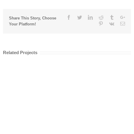
Facebook
Twitter
Linkedin
Reddit
Tumblr
Goo
Share This Story, Choose
Pinterest
Vk
Emai
Your Platform!
Related Projects