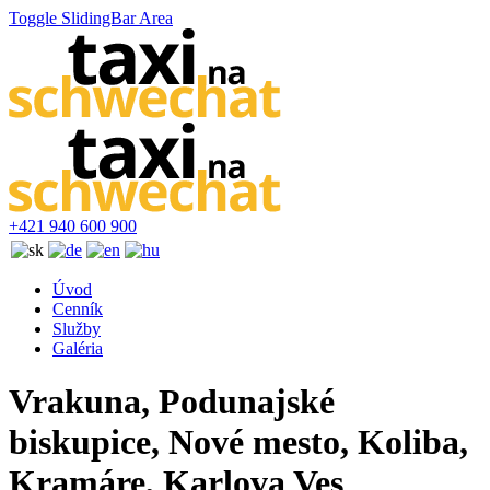
Toggle SlidingBar Area
+421 940 600 900
Úvod
Cenník
Služby
Galéria
Vrakuna, Podunajské
biskupice, Nové mesto, Koliba,
Kramáre, Karlova Ves