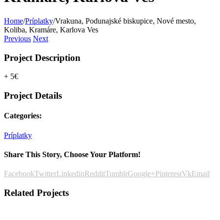
Home
/
Príplatky
/
Vrakuna, Podunajské biskupice, Nové mesto,
Koliba, Kramáre, Karlova Ves
Previous
Next
Project Description
+ 5€
Project Details
Categories:
Príplatky
Share This Story, Choose Your Platform!
Facebook
Twitter
Linkedin
Reddit
Tumblr
Google+
Pinterest
Vk
Email
Related Projects