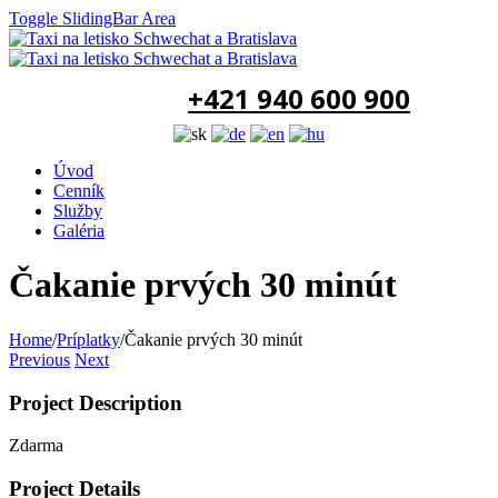
Toggle SlidingBar Area
+421 940 600 900
Úvod
Cenník
Služby
Galéria
Čakanie prvých 30 minút
Home
/
Príplatky
/
Čakanie prvých 30 minút
Previous
Next
Project Description
Zdarma
Project Details