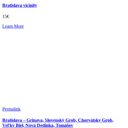
Bratislava vicinity
15€
Learn More
Permalink
Bratislava – Grinava, Slovenský Grob, Chorvátsky Grob,
Veľky Biel, Nová Dedinka, Tomášov