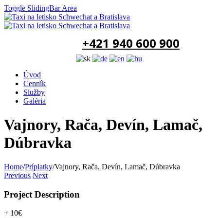
Toggle SlidingBar Area
+421 940 600 900
Úvod
Cenník
Služby
Galéria
Vajnory, Rača, Devín, Lamač,
Dúbravka
Home
/
Príplatky
/
Vajnory, Rača, Devín, Lamač, Dúbravka
Previous
Next
Project Description
+ 10€