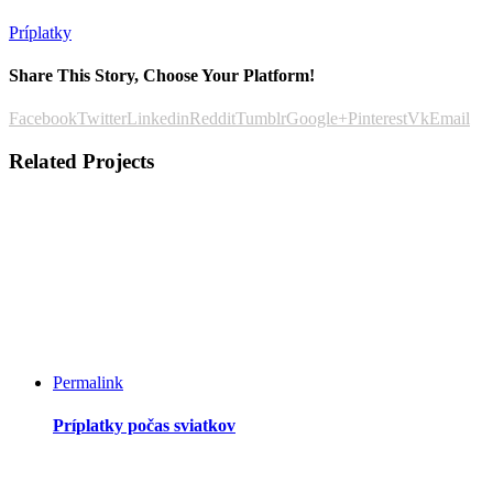
Príplatky
Share This Story, Choose Your Platform!
Facebook
Twitter
Linkedin
Reddit
Tumblr
Google+
Pinterest
Vk
Email
Related Projects
Permalink
Príplatky počas sviatkov