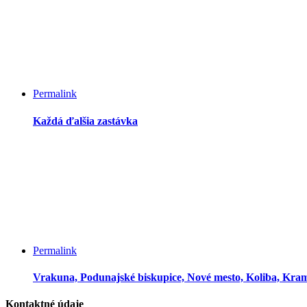
Permalink
Každá ďalšia zastávka
Permalink
Vrakuna, Podunajské biskupice, Nové mesto, Koliba, Kra
Kontaktné údaje