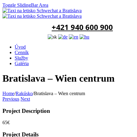
Toggle SlidingBar Area
+421 940 600 900
Úvod
Cenník
Služby
Galéria
Bratislava – Wien centrum
Home
/
Rakúsko
/
Bratislava – Wien centrum
Previous
Next
Project Description
65€
Project Details