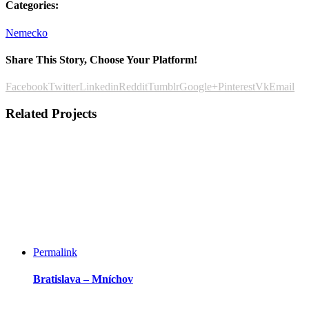
Categories:
Nemecko
Share This Story, Choose Your Platform!
Facebook
Twitter
Linkedin
Reddit
Tumblr
Google+
Pinterest
Vk
Email
Related Projects
Permalink
Bratislava – Mníchov