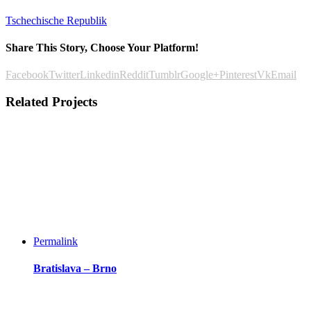
Tschechische Republik
Share This Story, Choose Your Platform!
Facebook
Twitter
Linkedin
Reddit
Tumblr
Google+
Pinterest
Vk
Email
Related Projects
Permalink
Bratislava – Brno